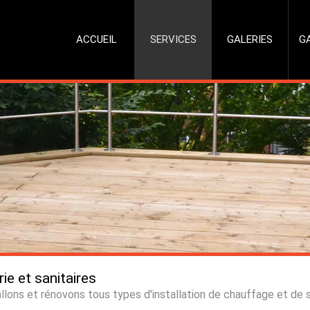
ACCUEIL
SERVICES
GALERIES
G
ie et sanitaires
llons et rénovons tous types d'installation de chauffage et de s