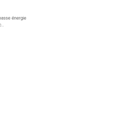
 basse énergie
...