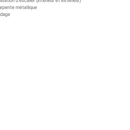
lisation d'escalier (intérieur et extérieur)
arpente métallique
rdage