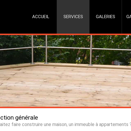
ACCUEIL
SERVICES
GALERIES
G
ction générale
aitez faire construire une maison, un immeuble à appartements 